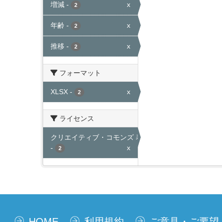
増減
-
x
2
年齢
-
x
2
推移
-
x
2
フォーマット
XLSX
-
x
2
ライセンス
クリエイティブ・コモンズ 表示
-
x
2
HOME
利用規約
ご意見・ご要望