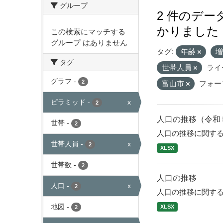
グループ
2 件のデ
かりました
この検索にマッチする
グループ はありません
タグ:
年齢
タグ
世帯人員
ライ
グラフ
-
2
富山市
フォー
ピラミッド
-
x
2
人口の推移（令和
世帯
-
2
人口の推移に関す
世帯人員
-
x
2
XLSX
世帯数
-
2
人口の推移
人口
-
x
2
人口の推移に関す
地図
-
XLSX
2