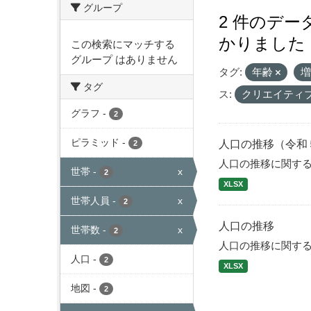
グループ
2 件のデ
かりました
この検索にマッチする
グループ はありません
タグ:
年齢
タグ
ス:
クリエイティ
グラフ
-
2
ピラミッド
-
人口の推移（令和
2
人口の推移に関す
世帯
-
x
2
XLSX
世帯人員
-
x
2
人口の推移
世帯数
-
x
2
人口の推移に関す
人口
-
2
XLSX
地図
-
2