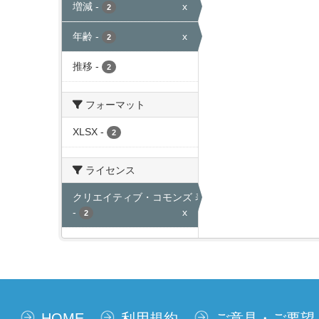
増減
-
x
2
年齢
-
x
2
推移
-
2
フォーマット
XLSX
-
2
ライセンス
クリエイティブ・コモンズ 表示
-
x
2
HOME
利用規約
ご意見・ご要望