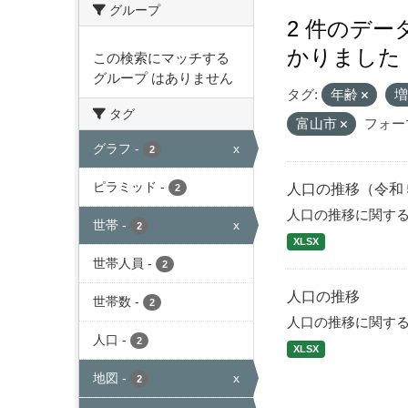
グループ
2 件のデ
かりました
この検索にマッチする
グループ はありません
タグ:
年齢
タグ
富山市
フォー
グラフ
-
x
2
ピラミッド
-
人口の推移（令和
2
人口の推移に関す
世帯
-
x
2
XLSX
世帯人員
-
2
人口の推移
世帯数
-
2
人口の推移に関す
人口
-
2
XLSX
地図
-
x
2