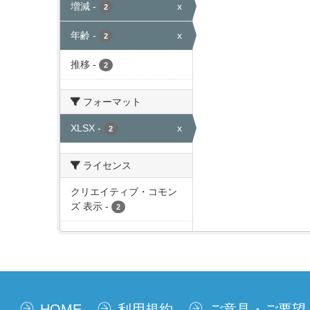
増減
-
x
2
年齢
-
x
2
推移
-
2
フォーマット
XLSX
-
x
2
ライセンス
クリエイティブ・コモン
ズ 表示
-
2
HOME
利用規約
ご意見・ご要望