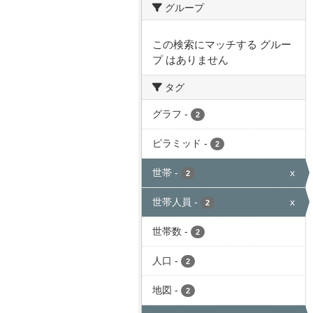
グループ
この検索にマッチする グルー
プ はありません
タグ
グラフ
-
2
ピラミッド
-
2
世帯
-
x
2
世帯人員
-
x
2
世帯数
-
2
人口
-
2
地図
-
2