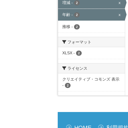
増減
-
x
2
年齢
-
x
2
推移
-
2
フォーマット
XLSX
-
2
ライセンス
クリエイティブ・コモンズ 表示
-
2
HOME
利用規