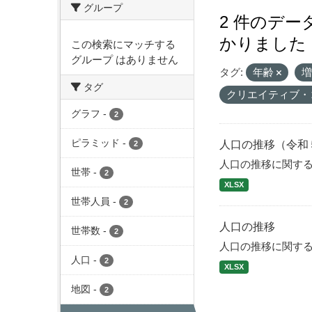
グループ
2 件のデ
かりました
この検索にマッチする
グループ はありません
タグ:
年齢
タグ
クリエイティブ・
グラフ
-
2
ピラミッド
-
人口の推移（令和
2
人口の推移に関す
世帯
-
2
XLSX
世帯人員
-
2
人口の推移
世帯数
-
2
人口の推移に関す
人口
-
2
XLSX
地図
-
2