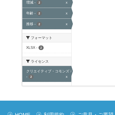
増減
-
x
2
年齢
-
x
2
推移
-
x
2
フォーマット
XLSX
-
2
ライセンス
クリエイティブ・コモンズ 表示
-
x
2
HOME
利用規約
ご意見・ご要望