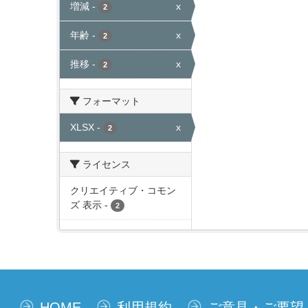
増減
-
x
2
年齢
-
x
2
推移
-
x
2
フォーマット
XLSX
-
x
2
ライセンス
クリエイティブ・コモン
ズ 表示
-
2
HOME
利用規約
ご意見・ご要望