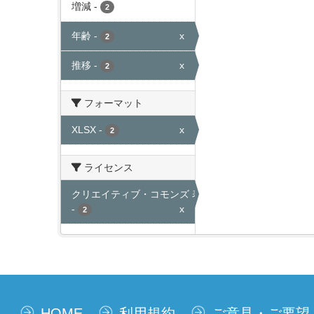
増減
-
2
年齢
-
x
2
推移
-
x
2
フォーマット
XLSX
-
x
2
ライセンス
クリエイティブ・コモンズ 表示
-
x
2
HOME
利用規約
ご意見・ご要望