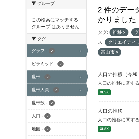
グループ
2 件のデ
かりました
この検索にマッチする
グループ はありません
タグ:
推移
タグ
ス:
クリエイティ
グラフ
-
x
2
富山市
ピラミッド
-
2
人口の推移（令和
世帯
-
x
2
人口の推移に関す
世帯人員
-
x
2
XLSX
世帯数
-
2
人口の推移
人口
-
2
人口の推移に関す
地図
-
XLSX
2