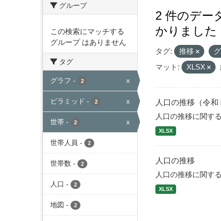
グループ
2 件のデ
かりました
この検索にマッチする
グループ はありません
タグ:
推移
タグ
マット:
XLSX
グラフ
-
x
2
ピラミッド
-
x
人口の推移（令和
2
人口の推移に関す
世帯
-
x
2
XLSX
世帯人員
-
2
人口の推移
世帯数
-
2
人口の推移に関す
人口
-
2
XLSX
地図
-
2