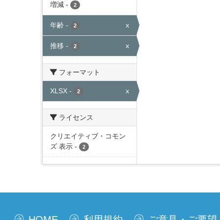
増減
-
2
年齢
-
x
2
推移
-
x
2
フォーマット
XLSX
-
x
2
ライセンス
クリエイティブ・コモン
ズ 表示
-
2
HOME
利用規約
ご意見・ご要望