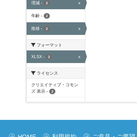
増減
-
x
2
年齢
-
2
推移
-
x
2
フォーマット
XLSX
-
x
2
ライセンス
クリエイティブ・コモン
ズ 表示
-
2
HOME
利用規約
ご意見・ご要望