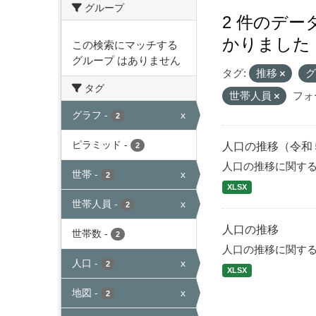
グループ
2 件のデ
かりました
この検索にマッチする
グループ はありません
タグ:
推移
タグ
世帯人員
フォ
グラフ
-
x
2
ピラミッド
-
人口の推移（令和
2
人口の推移に関す
世帯
-
x
2
XLSX
世帯人員
-
x
2
人口の推移
世帯数
-
2
人口の推移に関す
人口
-
x
2
XLSX
地図
-
x
2