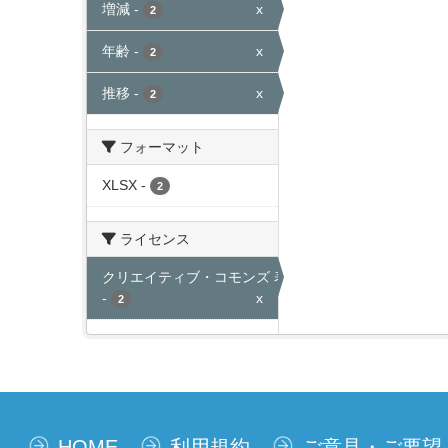
増減
-
x
2
年齢
-
x
2
推移
-
x
2
フォーマット
XLSX
-
2
ライセンス
クリエイティブ・コモンズ 表示
-
x
2
HOME
利用規約
ご意見・ご要望