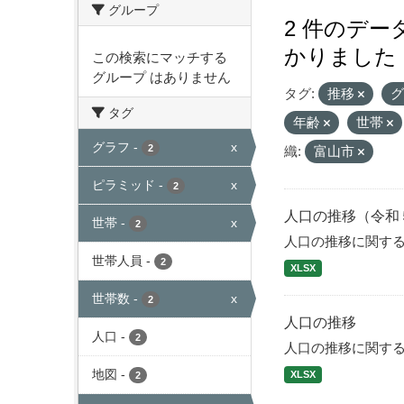
グループ
2 件のデ
かりました
この検索にマッチする
グループ はありません
タグ:
推移
タグ
年齢
世帯
グラフ
-
x
2
織:
富山市
ピラミッド
-
x
2
人口の推移（令和
世帯
-
x
2
人口の推移に関す
世帯人員
-
2
XLSX
世帯数
-
x
2
人口の推移
人口
-
2
人口の推移に関す
地図
-
XLSX
2