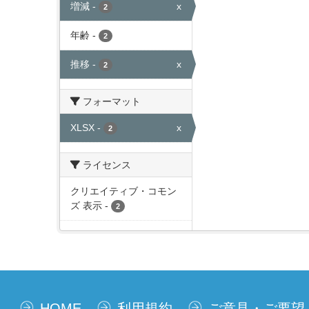
増減
-
x
2
年齢
-
2
推移
-
x
2
フォーマット
XLSX
-
x
2
ライセンス
クリエイティブ・コモン
ズ 表示
-
2
HOME
利用規約
ご意見・ご要望