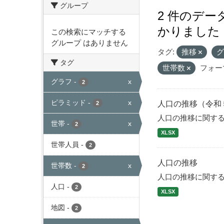
グループ
2 件のデ
かりました
この検索にマッチする
グループ はありません
タグ:
推移
タグ
世帯数
フォー
グラフ
-
x
2
ピラミッド
-
x
人口の推移（令和
2
人口の推移に関す
世帯
-
x
2
XLSX
世帯人員
-
2
人口の推移
世帯数
-
x
2
人口の推移に関す
人口
-
2
XLSX
地図
-
2