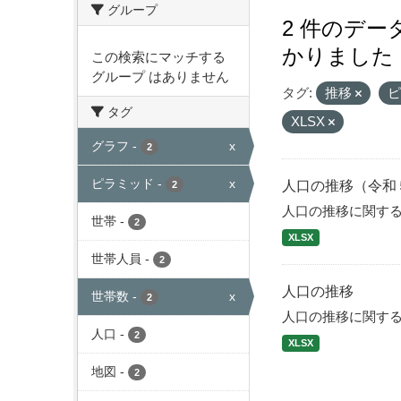
グループ
2 件のデ
かりました
この検索にマッチする
グループ はありません
タグ:
推移
タグ
XLSX
グラフ
-
x
2
ピラミッド
-
x
人口の推移（令和
2
人口の推移に関す
世帯
-
2
XLSX
世帯人員
-
2
人口の推移
世帯数
-
x
2
人口の推移に関す
人口
-
2
XLSX
地図
-
2