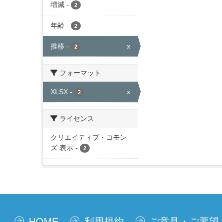
増減
-
2
年齢
-
2
推移
-
x
2
フォーマット
XLSX
-
x
2
ライセンス
クリエイティブ・コモン
ズ 表示
-
2
HOME
利用規約
ご意見・ご要望