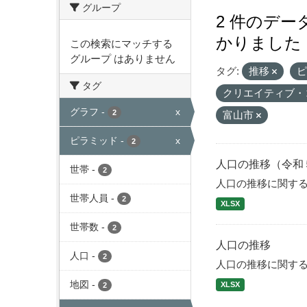
グループ
2 件のデ
かりました
この検索にマッチする
グループ はありません
タグ:
推移
タグ
クリエイティブ・
グラフ
-
x
2
富山市
ピラミッド
-
x
2
人口の推移（令和
世帯
-
2
人口の推移に関す
世帯人員
-
2
XLSX
世帯数
-
2
人口の推移
人口
-
2
人口の推移に関す
地図
-
XLSX
2