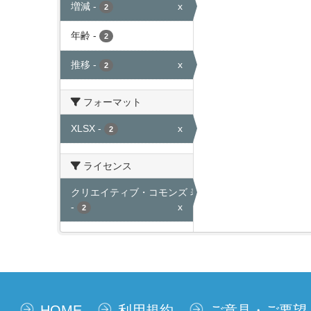
増減
-
x
2
年齢
-
2
推移
-
x
2
フォーマット
XLSX
-
x
2
ライセンス
クリエイティブ・コモンズ 表示
-
x
2
HOME
利用規約
ご意見・ご要望