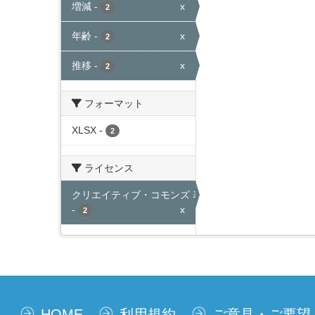
増減
-
x
2
年齢
-
x
2
推移
-
x
2
フォーマット
XLSX
-
2
ライセンス
クリエイティブ・コモンズ 表示
-
x
2
HOME
利用規約
ご意見・ご要望