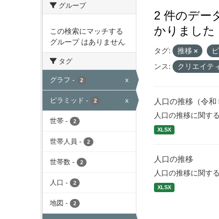
グループ
2 件のデ
かりました
この検索にマッチする
グループ はありません
タグ:
推移
タグ
ンス:
クリエイテ
グラフ
-
x
2
ピラミッド
-
x
人口の推移（令和
2
人口の推移に関す
世帯
-
2
XLSX
世帯人員
-
2
人口の推移
世帯数
-
2
人口の推移に関す
人口
-
2
XLSX
地図
-
2