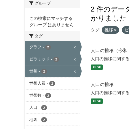
グループ
2 件のデ
かりました
この検索にマッチする
グループ はありません
タグ:
推移
タグ
グラフ
-
x
2
人口の推移（令和
人口の推移に関す
ピラミッド
-
x
2
XLSX
世帯
-
x
2
世帯人員
-
2
人口の推移
人口の推移に関す
世帯数
-
2
XLSX
人口
-
2
地図
-
2