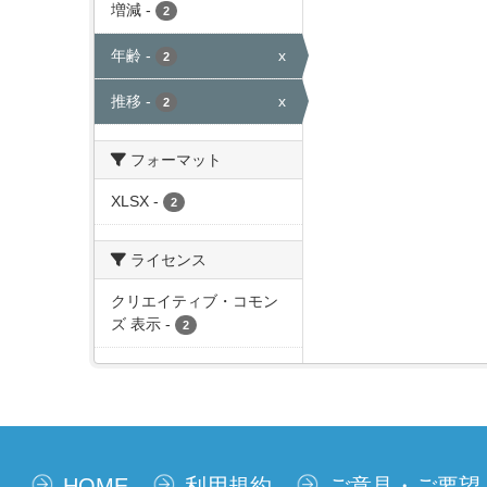
増減
-
2
年齢
-
x
2
推移
-
x
2
フォーマット
XLSX
-
2
ライセンス
クリエイティブ・コモン
ズ 表示
-
2
HOME
利用規約
ご意見・ご要望