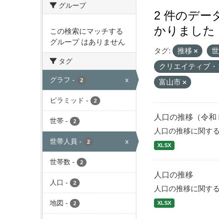
グループ
2 件のデ
かりました
この検索にマッチする
グループ はありません
タグ:
推移
タグ
クリエイティブ・
グラフ
-
x
2
富山市
ピラミッド
-
2
人口の推移（令和
世帯
-
2
人口の推移に関す
世帯人員
-
x
2
XLSX
世帯数
-
2
人口の推移
人口
-
2
人口の推移に関す
地図
-
XLSX
2