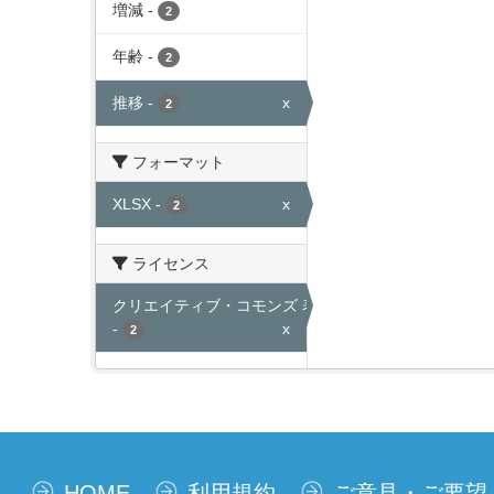
増減
-
2
年齢
-
2
推移
-
x
2
フォーマット
XLSX
-
x
2
ライセンス
クリエイティブ・コモンズ 表示
-
x
2
HOME
利用規約
ご意見・ご要望