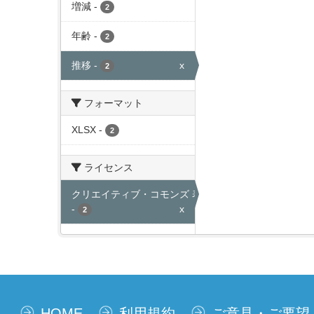
増減
-
2
年齢
-
2
推移
-
x
2
フォーマット
XLSX
-
2
ライセンス
クリエイティブ・コモンズ 表示
-
x
2
HOME
利用規約
ご意見・ご要望