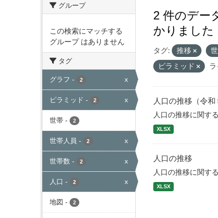
グループ
2 件のデ
かりました
この検索にマッチする
グループ はありません
タグ:
推移
タグ
ピラミッド
ラ
グラフ
-
x
2
ピラミッド
-
x
人口の推移（令和
2
人口の推移に関す
世帯
-
2
XLSX
世帯人員
-
x
2
人口の推移
世帯数
-
x
2
人口の推移に関す
人口
-
x
2
XLSX
地図
-
2