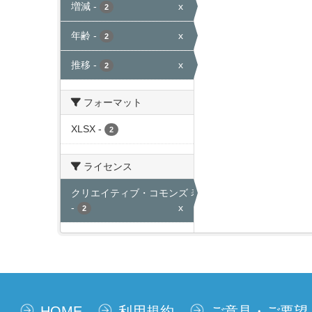
増減
-
x
2
年齢
-
x
2
推移
-
x
2
フォーマット
XLSX
-
2
ライセンス
クリエイティブ・コモンズ 表示
-
x
2
HOME
利用規約
ご意見・ご要望