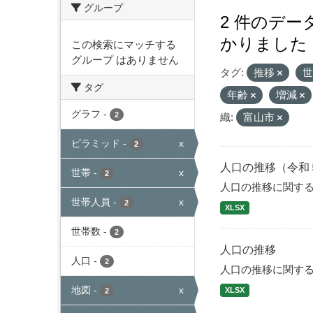
グループ
2 件のデ
かりました
この検索にマッチする
グループ はありません
タグ:
推移
タグ
年齢
増減
グラフ
-
2
織:
富山市
ピラミッド
-
x
2
人口の推移（令和
世帯
-
x
2
人口の推移に関す
世帯人員
-
x
2
XLSX
世帯数
-
2
人口の推移
人口
-
2
人口の推移に関す
地図
-
x
XLSX
2