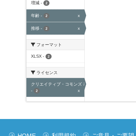
増減
-
2
年齢
-
x
2
推移
-
x
2
フォーマット
XLSX
-
2
ライセンス
クリエイティブ・コモンズ 表示
-
x
2
HOME
利用規約
ご意見・ご要望