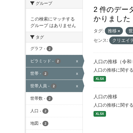
グループ
2 件のデ
かりました
この検索にマッチする
グループ はありません
タグ:
推移
タグ
センス:
クリエイ
グラフ
-
2
ピラミッド
-
x
人口の推移（令和
2
人口の推移に関す
世帯
-
x
2
XLSX
世帯人員
-
x
2
人口の推移
世帯数
-
2
人口の推移に関す
人口
-
2
XLSX
地図
-
2