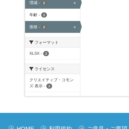
増減
-
x
2
年齢
-
2
推移
-
x
2
フォーマット
XLSX
-
2
ライセンス
クリエイティブ・コモン
ズ 表示
-
2
HOME
利用規約
ご意見・ご要望