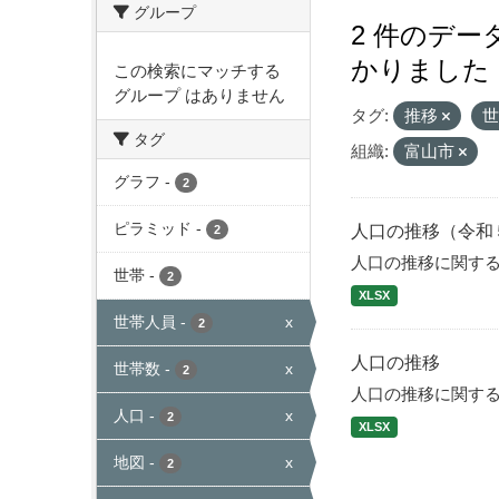
グループ
2 件のデ
かりました
この検索にマッチする
グループ はありません
タグ:
推移
タグ
組織:
富山市
グラフ
-
2
ピラミッド
-
人口の推移（令和
2
人口の推移に関す
世帯
-
2
XLSX
世帯人員
-
x
2
人口の推移
世帯数
-
x
2
人口の推移に関す
人口
-
x
2
XLSX
地図
-
x
2