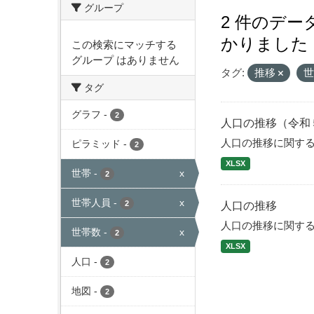
グループ
2 件のデ
かりました
この検索にマッチする
グループ はありません
タグ:
推移
タグ
グラフ
-
2
人口の推移（令和
人口の推移に関す
ピラミッド
-
2
XLSX
世帯
-
x
2
世帯人員
-
x
2
人口の推移
人口の推移に関す
世帯数
-
x
2
XLSX
人口
-
2
地図
-
2