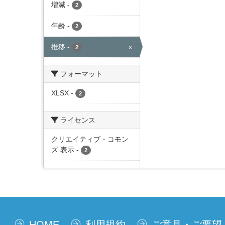
増減
-
2
年齢
-
2
推移
-
x
2
フォーマット
XLSX
-
2
ライセンス
クリエイティブ・コモン
ズ 表示
-
2
HOME
利用規約
ご意見・ご要望