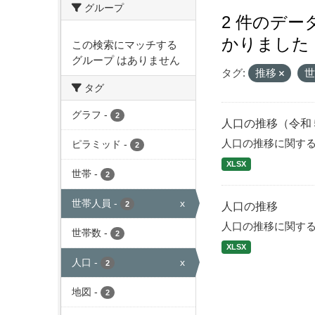
グループ
2 件のデ
かりました
この検索にマッチする
グループ はありません
タグ:
推移
タグ
グラフ
-
2
人口の推移（令和
人口の推移に関す
ピラミッド
-
2
XLSX
世帯
-
2
世帯人員
-
x
2
人口の推移
人口の推移に関す
世帯数
-
2
XLSX
人口
-
x
2
地図
-
2