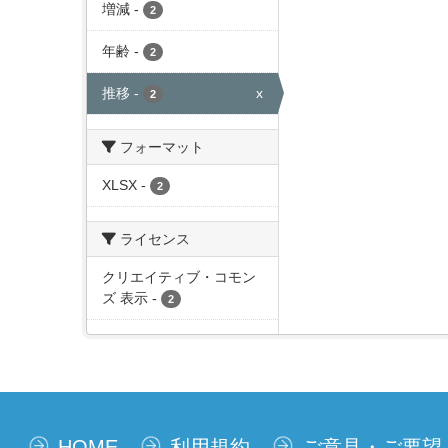
増減
-
2
年齢
-
2
推移
-
x
2
フォーマット
XLSX
-
2
ライセンス
クリエイティブ・コモン
ズ 表示
-
2
HOME
利用規約
ご意見・ご要望