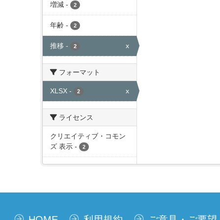
増減
-
2
年齢
-
2
推移
-
x
2
フォーマット
XLSX
-
x
2
ライセンス
クリエイティブ・コモン
ズ 表示
-
2
HOME
利用規約
ご意見・ご要望