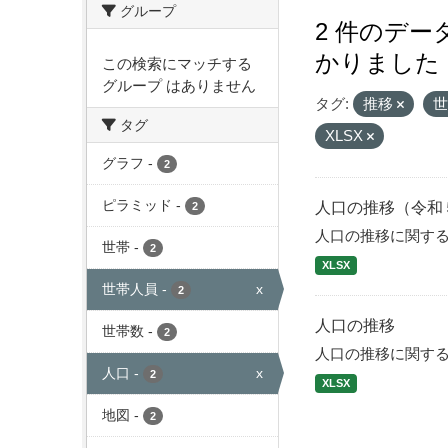
グループ
2 件のデ
かりました
この検索にマッチする
グループ はありません
タグ:
推移
タグ
XLSX
グラフ
-
2
ピラミッド
-
人口の推移（令和
2
人口の推移に関す
世帯
-
2
XLSX
世帯人員
-
x
2
人口の推移
世帯数
-
2
人口の推移に関す
人口
-
x
2
XLSX
地図
-
2