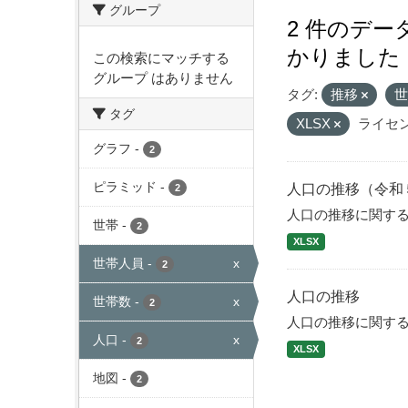
グループ
2 件のデ
かりました
この検索にマッチする
グループ はありません
タグ:
推移
タグ
XLSX
ライセン
グラフ
-
2
ピラミッド
-
人口の推移（令和
2
人口の推移に関す
世帯
-
2
XLSX
世帯人員
-
x
2
人口の推移
世帯数
-
x
2
人口の推移に関す
人口
-
x
2
XLSX
地図
-
2