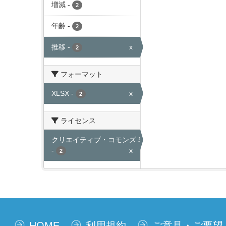
増減
-
2
年齢
-
2
推移
-
x
2
フォーマット
XLSX
-
x
2
ライセンス
クリエイティブ・コモンズ 表示
-
x
2
HOME
利用規約
ご意見・ご要望