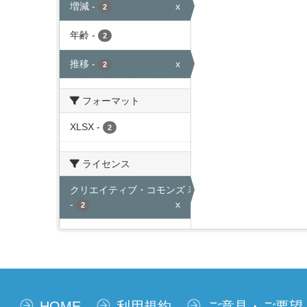
増減
-
x
2
年齢
-
2
推移
-
x
2
フォーマット
XLSX
-
2
ライセンス
クリエイティブ・コモンズ 表示
-
x
2
HOME
利用規約
ご意見・ご要望