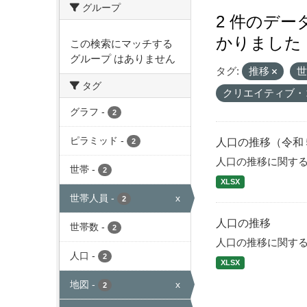
グループ
2 件のデ
かりました
この検索にマッチする
グループ はありません
タグ:
推移
タグ
クリエイティブ・
グラフ
-
2
ピラミッド
-
人口の推移（令和
2
人口の推移に関す
世帯
-
2
XLSX
世帯人員
-
x
2
人口の推移
世帯数
-
2
人口の推移に関す
人口
-
2
XLSX
地図
-
x
2