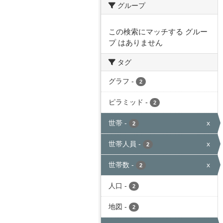
グループ
この検索にマッチする グルー
プ はありません
タグ
グラフ
-
2
ピラミッド
-
2
世帯
-
x
2
世帯人員
-
x
2
世帯数
-
x
2
人口
-
2
地図
-
2