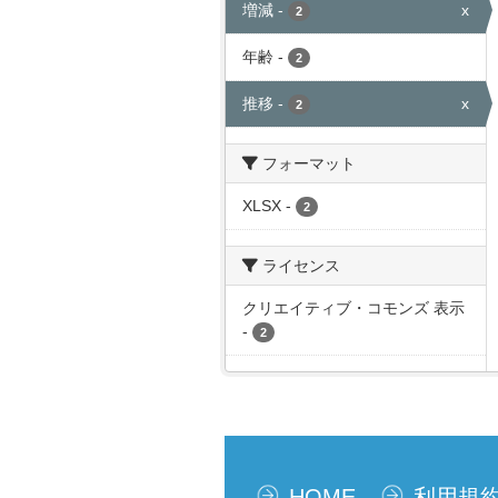
増減
-
x
2
年齢
-
2
推移
-
x
2
フォーマット
XLSX
-
2
ライセンス
クリエイティブ・コモンズ 表示
-
2
HOME
利用規