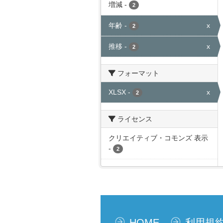
増減
-
2
年齢
-
x
2
推移
-
x
2
フォーマット
XLSX
-
x
2
ライセンス
クリエイティブ・コモンズ 表示
-
2
HOME
利用規