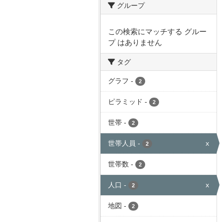
グループ
この検索にマッチする グルー
プ はありません
タグ
グラフ
-
2
ピラミッド
-
2
世帯
-
2
世帯人員
-
x
2
世帯数
-
2
人口
-
x
2
地図
-
2