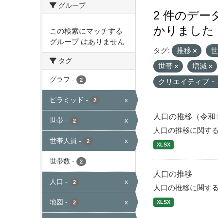
グループ
2 件のデ
かりました
この検索にマッチする
グループ はありません
タグ:
推移
タグ
世帯
増減
グラフ
-
2
クリエイティブ・
ピラミッド
-
x
2
人口の推移（令和
世帯
-
x
2
人口の推移に関す
世帯人員
-
x
2
XLSX
世帯数
-
2
人口の推移
人口
-
x
2
人口の推移に関す
地図
-
x
XLSX
2