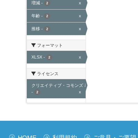
増減
-
x
2
年齢
-
x
2
推移
-
x
2
フォーマット
XLSX
-
x
2
ライセンス
クリエイティブ・コモンズ 表示
-
x
2
HOME
利用規約
ご意見・ご要望