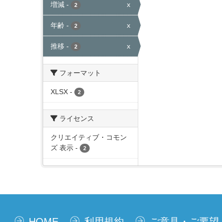
増減
-
x
2
年齢
-
x
2
推移
-
x
2
フォーマット
XLSX
-
2
ライセンス
クリエイティブ・コモン
ズ 表示
-
2
HOME
利用規約
ご意見・ご要望