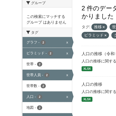
グループ
2 件のデ
かりました
この検索にマッチする
グループ はありません
タグ:
推移
タグ
ピラミッド
グラフ
-
x
2
ピラミッド
-
x
人口の推移（令和
2
人口の推移に関す
世帯
-
2
XLSX
世帯人員
-
x
2
人口の推移
世帯数
-
2
人口の推移に関す
人口
-
x
2
XLSX
地図
-
2