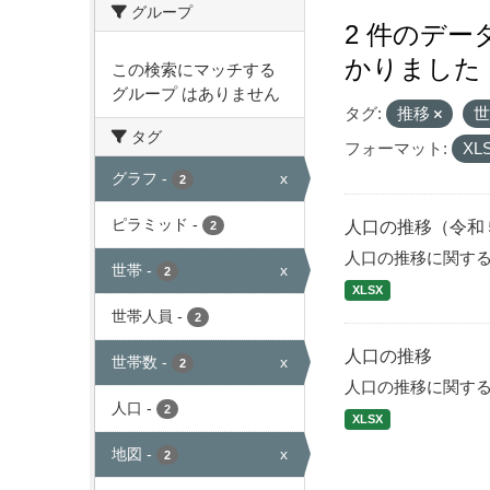
グループ
2 件のデ
かりました
この検索にマッチする
グループ はありません
タグ:
推移
タグ
フォーマット:
XL
グラフ
-
x
2
ピラミッド
-
人口の推移（令和
2
人口の推移に関す
世帯
-
x
2
XLSX
世帯人員
-
2
人口の推移
世帯数
-
x
2
人口の推移に関す
人口
-
2
XLSX
地図
-
x
2