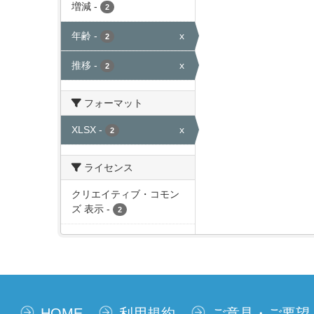
増減
-
2
年齢
-
x
2
推移
-
x
2
フォーマット
XLSX
-
x
2
ライセンス
クリエイティブ・コモン
ズ 表示
-
2
HOME
利用規約
ご意見・ご要望