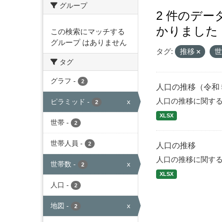
グループ
2 件のデ
かりました
この検索にマッチする
グループ はありません
タグ:
推移
タグ
グラフ
-
2
人口の推移（令和
人口の推移に関す
ピラミッド
-
x
2
XLSX
世帯
-
2
世帯人員
-
2
人口の推移
人口の推移に関す
世帯数
-
x
2
XLSX
人口
-
2
地図
-
x
2