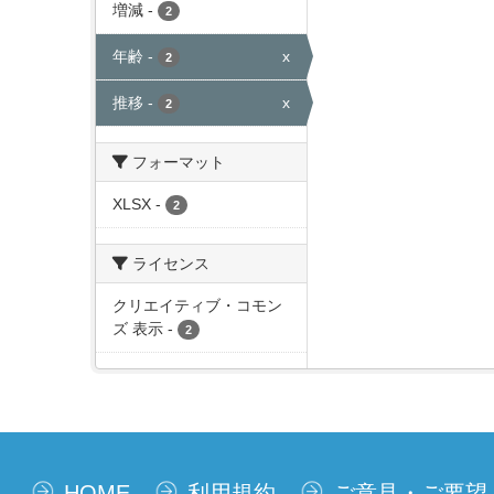
増減
-
2
年齢
-
x
2
推移
-
x
2
フォーマット
XLSX
-
2
ライセンス
クリエイティブ・コモン
ズ 表示
-
2
HOME
利用規約
ご意見・ご要望