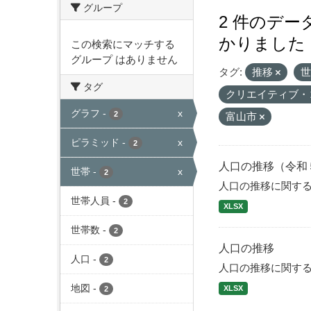
グループ
2 件のデ
かりました
この検索にマッチする
グループ はありません
タグ:
推移
タグ
クリエイティブ・
グラフ
-
x
2
富山市
ピラミッド
-
x
2
人口の推移（令和
世帯
-
x
2
人口の推移に関す
世帯人員
-
2
XLSX
世帯数
-
2
人口の推移
人口
-
2
人口の推移に関す
地図
-
XLSX
2