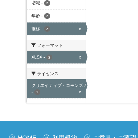
増減
-
2
年齢
-
2
推移
-
x
2
フォーマット
XLSX
-
x
2
ライセンス
クリエイティブ・コモンズ 表示
-
x
2
HOME
利用規約
ご意見・ご要望