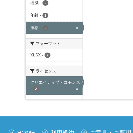
増減
-
2
年齢
-
2
推移
-
x
2
フォーマット
XLSX
-
2
ライセンス
クリエイティブ・コモンズ 表示
-
x
2
HOME
利用規約
ご意見・ご要望