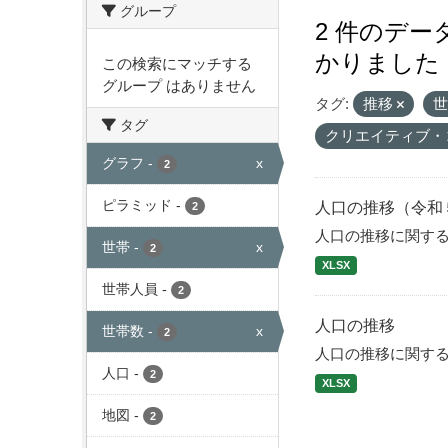
グループ
2 件のデ
かりました
この検索にマッチする
グループ はありません
タグ:
推移
タグ
クリエイティブ・
グラフ
-
x
2
ピラミッド
-
人口の推移（令和
2
人口の推移に関す
世帯
-
x
2
XLSX
世帯人員
-
2
人口の推移
世帯数
-
x
2
人口の推移に関す
人口
-
2
XLSX
地図
-
2