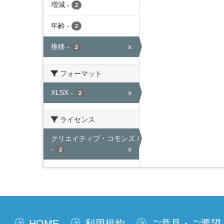
増減
-
2
年齢
-
2
推移
-
x
2
フォーマット
XLSX
-
x
2
ライセンス
クリエイティブ・コモンズ 表示
-
x
2
HOME
利用規約
ご意見・ご要望