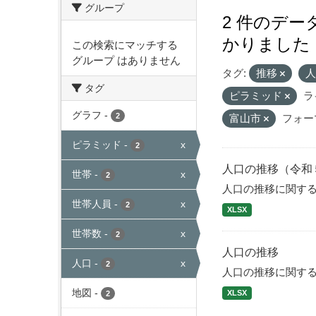
グループ
2 件のデ
かりました
この検索にマッチする
グループ はありません
タグ:
推移
タグ
ピラミッド
ラ
グラフ
-
2
富山市
フォー
ピラミッド
-
x
2
人口の推移（令和
世帯
-
x
2
人口の推移に関す
世帯人員
-
x
2
XLSX
世帯数
-
x
2
人口の推移
人口
-
x
2
人口の推移に関す
地図
-
XLSX
2