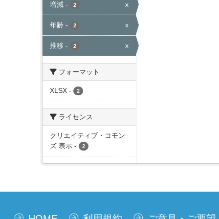
増減
-
x
2
年齢
-
x
2
推移
-
x
2
フォーマット
XLSX
-
2
ライセンス
クリエイティブ・コモン
ズ 表示
-
2
HOME
利用規約
ご意見・ご要望