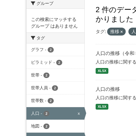
グループ
2 件のデ
かりました
この検索にマッチする
グループ はありません
タグ:
推移
タグ
グラフ
-
2
人口の推移（令和
人口の推移に関す
ピラミッド
-
2
XLSX
世帯
-
2
世帯人員
-
2
人口の推移
人口の推移に関す
世帯数
-
2
XLSX
人口
-
x
2
地図
-
2