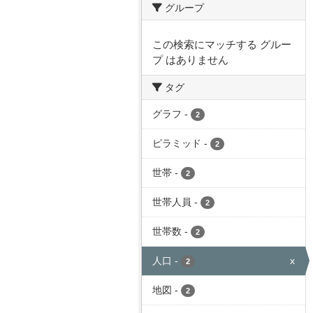
グループ
この検索にマッチする グルー
プ はありません
タグ
グラフ
-
2
ピラミッド
-
2
世帯
-
2
世帯人員
-
2
世帯数
-
2
人口
-
x
2
地図
-
2