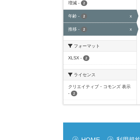
増減
-
2
年齢
-
x
2
推移
-
x
2
フォーマット
XLSX
-
2
ライセンス
クリエイティブ・コモンズ 表示
-
2
HOME
利用規