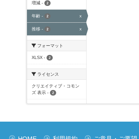
増減
-
2
年齢
-
x
2
推移
-
x
2
フォーマット
XLSX
-
2
ライセンス
クリエイティブ・コモン
ズ 表示
-
2
HOME
利用規約
ご意見・ご要望