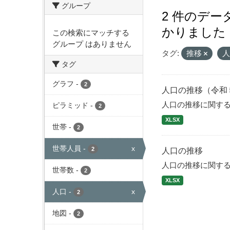
グループ
2 件のデ
かりました
この検索にマッチする
グループ はありません
タグ:
推移
タグ
グラフ
-
2
人口の推移（令和
人口の推移に関す
ピラミッド
-
2
XLSX
世帯
-
2
世帯人員
-
x
2
人口の推移
人口の推移に関す
世帯数
-
2
XLSX
人口
-
x
2
地図
-
2