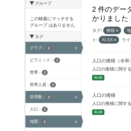
グループ
2 件のデ
かりました
この検索にマッチする
グループ はありません
タグ:
推移
タグ
ト:
XLSX
ライ
グラフ
-
x
2
ピラミッド
-
人口の推移（令和
2
人口の推移に関す
世帯
-
2
XLSX
世帯人員
-
2
人口の推移
世帯数
-
x
2
人口の推移に関す
人口
-
2
XLSX
地図
-
x
2