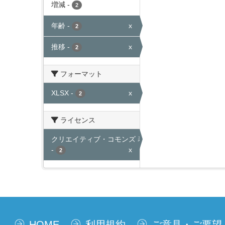
増減
-
2
年齢
-
x
2
推移
-
x
2
フォーマット
XLSX
-
x
2
ライセンス
クリエイティブ・コモンズ 表示
-
x
2
HOME
利用規約
ご意見・ご要望