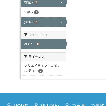
増減
-
x
2
年齢
-
2
推移
-
x
2
フォーマット
XLSX
-
x
2
ライセンス
クリエイティブ・コモン
ズ 表示
-
2
HOME
利用規約
ご意見・ご要望