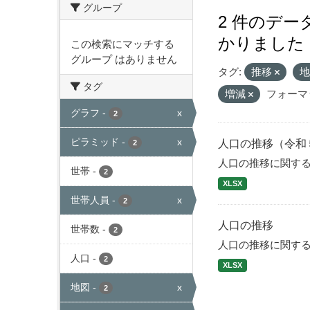
グループ
2 件のデ
かりました
この検索にマッチする
グループ はありません
タグ:
推移
タグ
増減
フォーマ
グラフ
-
x
2
ピラミッド
-
x
人口の推移（令和
2
人口の推移に関す
世帯
-
2
XLSX
世帯人員
-
x
2
人口の推移
世帯数
-
2
人口の推移に関す
人口
-
2
XLSX
地図
-
x
2