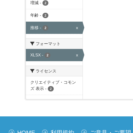
増減
-
2
年齢
-
2
推移
-
x
2
フォーマット
XLSX
-
x
2
ライセンス
クリエイティブ・コモン
ズ 表示
-
2
HOME
利用規約
ご意見・ご要望