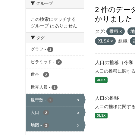
グループ
2 件のデ
かりました
この検索にマッチする
グループ はありません
タグ:
推移
タグ
XLSX
組織:
グラフ
-
2
ピラミッド
-
人口の推移（令和
2
人口の推移に関す
世帯
-
2
XLSX
世帯人員
-
2
人口の推移
世帯数
-
x
2
人口の推移に関す
人口
-
x
2
XLSX
地図
-
x
2