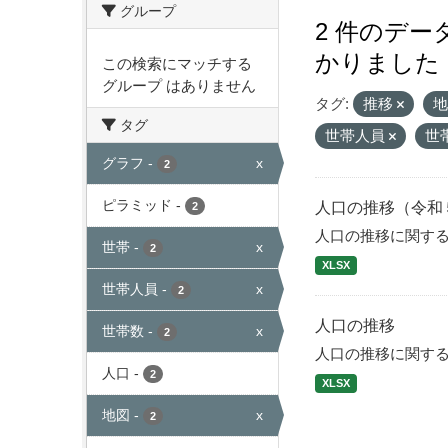
グループ
2 件のデ
かりました
この検索にマッチする
グループ はありません
タグ:
推移
タグ
世帯人員
世
グラフ
-
x
2
ピラミッド
-
人口の推移（令和
2
人口の推移に関す
世帯
-
x
2
XLSX
世帯人員
-
x
2
人口の推移
世帯数
-
x
2
人口の推移に関す
人口
-
2
XLSX
地図
-
x
2