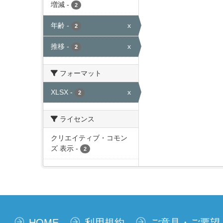
増減
-
2
年齢
-
x
2
推移
-
x
2
フォーマット
XLSX
-
x
2
ライセンス
クリエイティブ・コモン
ズ 表示
-
2
HOME
利用規約
ご意見・ご要望