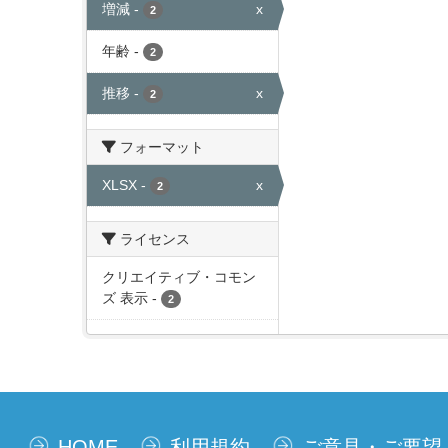
増減
-
x
2
年齢
-
2
推移
-
x
2
フォーマット
XLSX
-
x
2
ライセンス
クリエイティブ・コモン
ズ 表示
-
2
HOME
利用規約
ご意見・ご要望