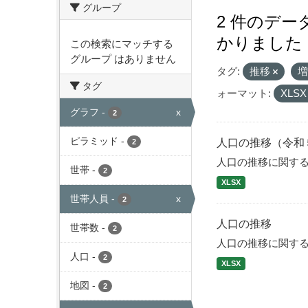
グループ
2 件のデ
かりました
この検索にマッチする
グループ はありません
タグ:
推移
タグ
ォーマット:
XLS
グラフ
-
x
2
ピラミッド
-
人口の推移（令和
2
人口の推移に関す
世帯
-
2
XLSX
世帯人員
-
x
2
人口の推移
世帯数
-
2
人口の推移に関す
人口
-
2
XLSX
地図
-
2