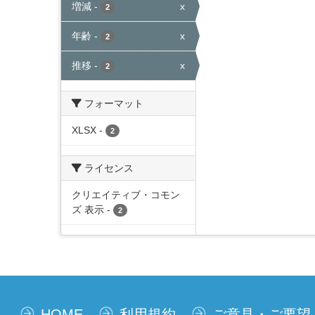
増減
-
x
2
年齢
-
x
2
推移
-
x
2
フォーマット
XLSX
-
2
ライセンス
クリエイティブ・コモン
ズ 表示
-
2
HOME
利用規約
ご意見・ご要望