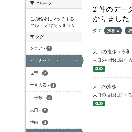
グループ
2 件のデ
かりました
この検索にマッチする
グループ はありません
タグ:
推移
タグ
グラフ
-
2
人口の推移（令和
人口の推移に関す
ピラミッド
-
x
2
XLSX
世帯
-
2
世帯人員
-
2
人口の推移
人口の推移に関す
世帯数
-
2
XLSX
人口
-
2
地図
-
2