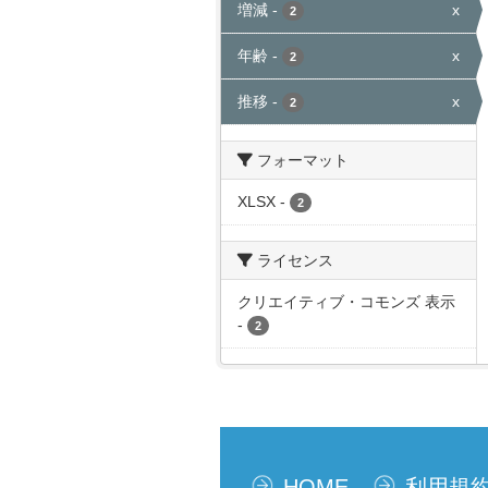
増減
-
x
2
年齢
-
x
2
推移
-
x
2
フォーマット
XLSX
-
2
ライセンス
クリエイティブ・コモンズ 表示
-
2
HOME
利用規