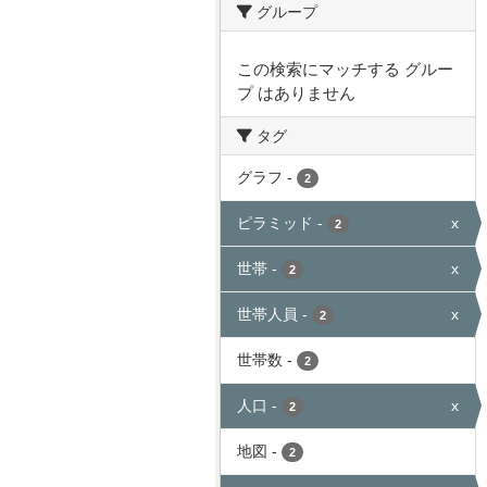
グループ
この検索にマッチする グルー
プ はありません
タグ
グラフ
-
2
ピラミッド
-
x
2
世帯
-
x
2
世帯人員
-
x
2
世帯数
-
2
人口
-
x
2
地図
-
2