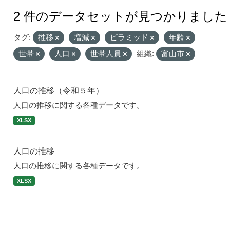
2 件のデータセットが見つかりました
タグ:
推移
増減
ピラミッド
年齢
世帯
人口
世帯人員
組織:
富山市
人口の推移（令和５年）
人口の推移に関する各種データです。
XLSX
人口の推移
人口の推移に関する各種データです。
XLSX