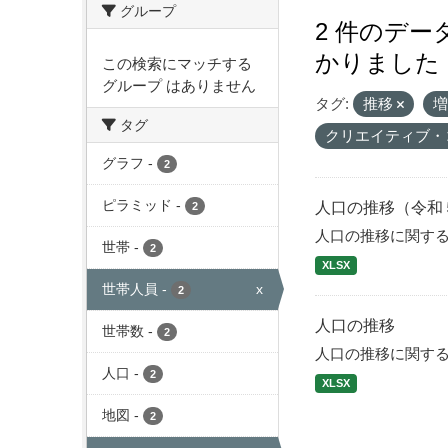
グループ
2 件のデ
かりました
この検索にマッチする
グループ はありません
タグ:
推移
タグ
クリエイティブ・
グラフ
-
2
ピラミッド
-
人口の推移（令和
2
人口の推移に関す
世帯
-
2
XLSX
世帯人員
-
x
2
人口の推移
世帯数
-
2
人口の推移に関す
人口
-
2
XLSX
地図
-
2