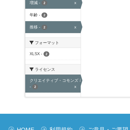
増減
-
x
2
年齢
-
2
推移
-
x
2
フォーマット
XLSX
-
2
ライセンス
クリエイティブ・コモンズ 表示
-
x
2
HOME
利用規約
ご意見・ご要望