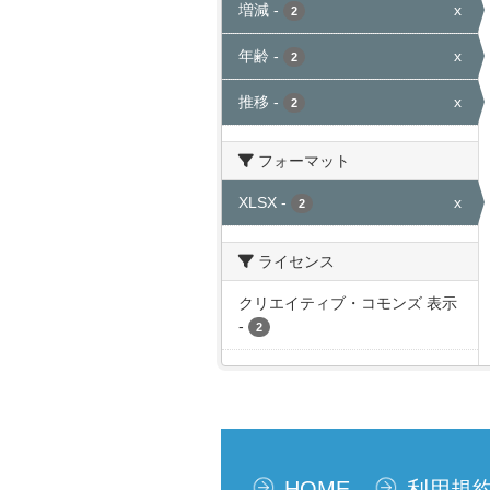
増減
-
x
2
年齢
-
x
2
推移
-
x
2
フォーマット
XLSX
-
x
2
ライセンス
クリエイティブ・コモンズ 表示
-
2
HOME
利用規