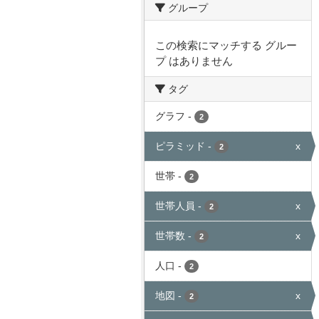
グループ
この検索にマッチする グルー
プ はありません
タグ
グラフ
-
2
ピラミッド
-
x
2
世帯
-
2
世帯人員
-
x
2
世帯数
-
x
2
人口
-
2
地図
-
x
2