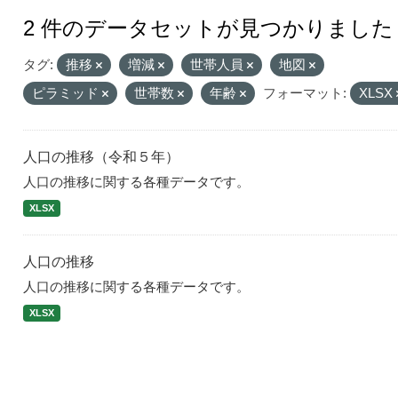
2 件のデータセットが見つかりました
タグ:
推移
増減
世帯人員
地図
ピラミッド
世帯数
年齢
フォーマット:
XLSX
人口の推移（令和５年）
人口の推移に関する各種データです。
XLSX
人口の推移
人口の推移に関する各種データです。
XLSX