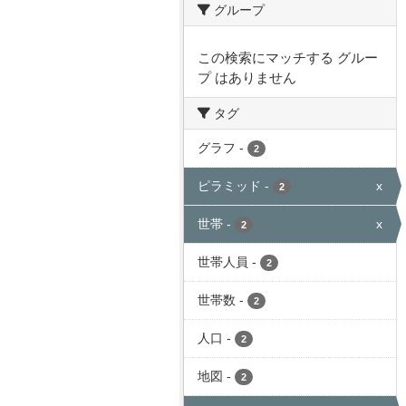
グループ
この検索にマッチする グルー
プ はありません
タグ
グラフ
-
2
ピラミッド
-
x
2
世帯
-
x
2
世帯人員
-
2
世帯数
-
2
人口
-
2
地図
-
2