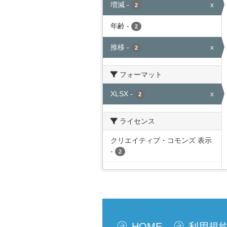
増減
-
x
2
年齢
-
2
推移
-
x
2
フォーマット
XLSX
-
x
2
ライセンス
クリエイティブ・コモンズ 表示
-
2
HOME
利用規