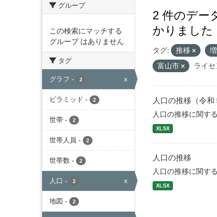
グループ
2 件のデ
かりました
この検索にマッチする
グループ はありません
タグ:
推移
タグ
富山市
ライセ
グラフ
-
x
2
ピラミッド
-
人口の推移（令和
2
人口の推移に関す
世帯
-
2
XLSX
世帯人員
-
2
人口の推移
世帯数
-
2
人口の推移に関す
人口
-
x
2
XLSX
地図
-
2