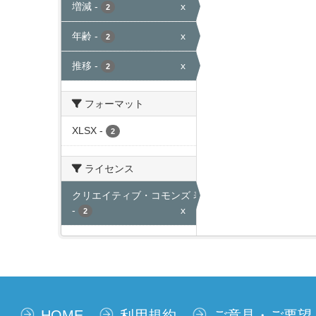
増減
-
x
2
年齢
-
x
2
推移
-
x
2
フォーマット
XLSX
-
2
ライセンス
クリエイティブ・コモンズ 表示
-
x
2
HOME
利用規約
ご意見・ご要望