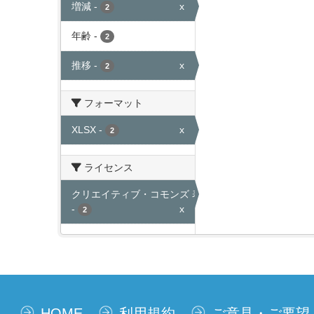
増減
-
x
2
年齢
-
2
推移
-
x
2
フォーマット
XLSX
-
x
2
ライセンス
クリエイティブ・コモンズ 表示
-
x
2
HOME
利用規約
ご意見・ご要望