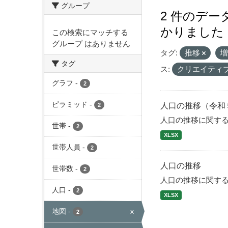
グループ
2 件のデ
かりました
この検索にマッチする
グループ はありません
タグ:
推移
タグ
ス:
クリエイティ
グラフ
-
2
ピラミッド
-
人口の推移（令和
2
人口の推移に関す
世帯
-
2
XLSX
世帯人員
-
2
人口の推移
世帯数
-
2
人口の推移に関す
人口
-
2
XLSX
地図
-
x
2