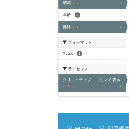
増減
-
x
2
年齢
-
2
推移
-
x
2
フォーマット
XLSX
-
2
ライセンス
クリエイティブ・コモンズ 表示
-
x
2
HOME
利用規