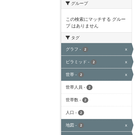
グループ
この検索にマッチする グルー
プ はありません
タグ
グラフ
-
x
2
ピラミッド
-
x
2
世帯
-
x
2
世帯人員
-
2
世帯数
-
2
人口
-
2
地図
-
x
2